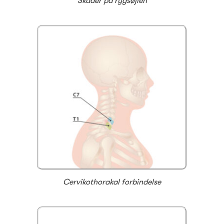
Skader på rygsøjlen
Cervikothorakal forbindelse