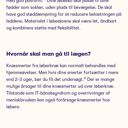
med god pasform.
Dine løbesko skal passe til dine
fødder som sokker, uden plads til bevægelse. De skal
have god støddæmpning for at reducere belastningen på
leddene. Materialet i løbeskoene skal være let, åndbart
og kombinere støtte med fleksibilitet.
Hvornår skal man gå til lægen?
Knæsmerter fra løberknæ kan normalt behandles med
hjemmeøvelser. Men hvis dine smerter fortsætter i mere
6
end 2-3 uger, bør du få det undersøgt.
Der er mange
mulige årsager til dine knæsmerter ud over løberknæ.
Tilstande som IT-båndssyndrom og overrivninger af
meniskbrusken kan også forårsage knæsmerter hos
løbere.