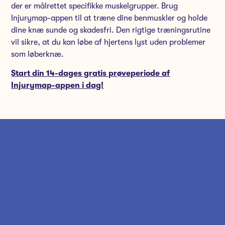
der er målrettet specifikke muskelgrupper. Brug
Injurymap-appen til at træne dine benmuskler og holde
dine knæ sunde og skadesfri. Den rigtige træningsrutine
vil sikre, at du kan løbe af hjertens lyst uden problemer
som løberknæ.
Start din 14-dages gratis prøveperiode af
Injurymap-appen i dag!