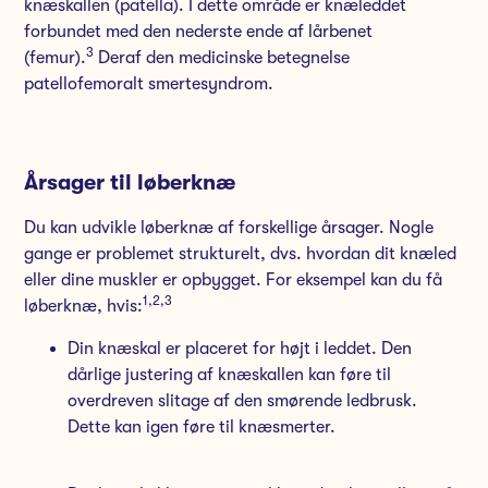
knæskallen (patella). I dette område er knæleddet
forbundet med den nederste ende af lårbenet
3
(femur).
Deraf den medicinske betegnelse
patellofemoralt smertesyndrom.
Årsager til løberknæ
Du kan udvikle løberknæ af forskellige årsager. Nogle
gange er problemet strukturelt, dvs. hvordan dit knæled
eller dine muskler er opbygget. For eksempel kan du få
1,
2,
3
løberknæ, hvis:
Din knæskal er placeret for højt i leddet. Den
dårlige justering af knæskallen kan føre til
overdreven slitage af den smørende ledbrusk.
Dette kan igen føre til knæsmerter.