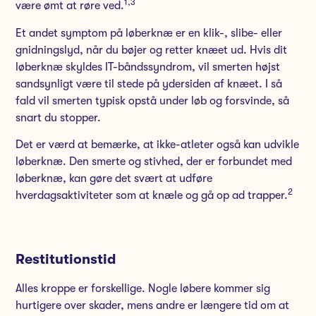
1,
3
være ømt at røre ved.
Et andet symptom på løberknæ er en klik-, slibe- eller
gnidningslyd, når du bøjer og retter knæet ud. Hvis dit
løberknæ skyldes IT-båndssyndrom, vil smerten højst
sandsynligt være til stede på ydersiden af knæet. I så
fald vil smerten typisk opstå under løb og forsvinde, så
snart du stopper.
Det er værd at bemærke, at ikke-atleter også kan udvikle
løberknæ. Den smerte og stivhed, der er forbundet med
løberknæ, kan gøre det svært at udføre
2
hverdagsaktiviteter som at knæle og gå op ad trapper.
Restitutionstid
Alles kroppe er forskellige. Nogle løbere kommer sig
hurtigere over skader, mens andre er længere tid om at