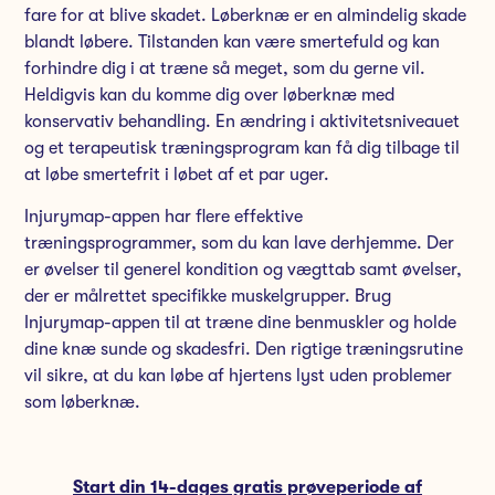
fare for at blive skadet. Løberknæ er en almindelig skade
blandt løbere. Tilstanden kan være smertefuld og kan
forhindre dig i at træne så meget, som du gerne vil.
Heldigvis kan du komme dig over løberknæ med
konservativ behandling. En ændring i aktivitetsniveauet
og et terapeutisk træningsprogram kan få dig tilbage til
at løbe smertefrit i løbet af et par uger.
Injurymap-appen har flere effektive
træningsprogrammer, som du kan lave derhjemme. Der
er øvelser til generel kondition og vægttab samt øvelser,
der er målrettet specifikke muskelgrupper. Brug
Injurymap-appen til at træne dine benmuskler og holde
dine knæ sunde og skadesfri. Den rigtige træningsrutine
vil sikre, at du kan løbe af hjertens lyst uden problemer
som løberknæ.
Start din 14-dages gratis prøveperiode af