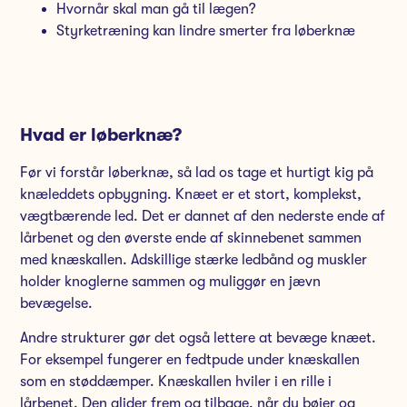
Hvornår skal man gå til lægen?
Styrketræning kan lindre smerter fra løberknæ
Hvad er løberknæ?
Før vi forstår løberknæ, så lad os tage et hurtigt kig på
knæleddets opbygning. Knæet er et stort, komplekst,
vægtbærende led. Det er dannet af den nederste ende af
lårbenet og den øverste ende af skinnebenet sammen
med knæskallen. Adskillige stærke ledbånd og muskler
holder knoglerne sammen og muliggør en jævn
bevægelse.
Andre strukturer gør det også lettere at bevæge knæet.
For eksempel fungerer en fedtpude under knæskallen
som en støddæmper. Knæskallen hviler i en rille i
lårbenet. Den glider frem og tilbage, når du bøjer og