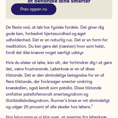
at behandle dine smerter
Prøv appen nu
De fleste ved, at løb har fysiske fordele. Det giver dig
gode ben, forbedret hjertesundhed og øget
udholdenhed. Det er en naturlig rus. Det er en form for
meditation. Du kan gøre det (næsten) hvor som helst,
fordi det ikke kræver noget særligt udstyr.
Hvis du elsker at løbe, kan alt, der forhindrer dig i at gøre
det, være frustrerende. Løberknæ er en af disse
tilstande. Det er den almindelige betegnelse for en af
flere tilstande, der forårsager smerter omkring
knæskallen, også kendt som patella. Disse tilstande
omfatter patellofemoralt smertesyndrom og
iliotibialbåndssyndrom. Runner's knee er ret almindeligt
1
og udgør 25 procent af alle skader hos løbere.
Hos Injurymap er vi klar over, at smerten fra løberknæ