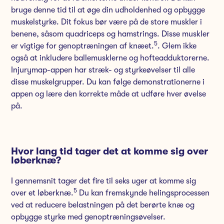
bruge denne tid til at øge din udholdenhed og opbygge
muskelstyrke. Dit fokus bør være på de store muskler i
benene, såsom quadriceps og hamstrings. Disse muskler
5
er vigtige for genoptræningen af knæet.
. Glem ikke
også at inkludere ballemusklerne og hofteadduktorerne.
Injurymap-appen har stræk- og styrkeøvelser til alle
disse muskelgrupper. Du kan følge demonstrationerne i
appen og lære den korrekte måde at udføre hver øvelse
på.
Hvor lang tid tager det at komme sig over
løberknæ?
I gennemsnit tager det fire til seks uger at komme sig
5
over et løberknæ.
Du kan fremskynde helingsprocessen
ved at reducere belastningen på det berørte knæ og
opbygge styrke med genoptræningsøvelser.