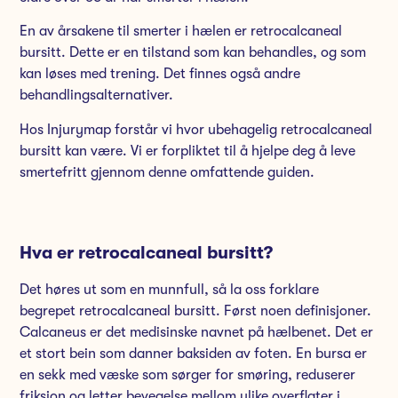
En av årsakene til smerter i hælen er retrocalcaneal
bursitt. Dette er en tilstand som kan behandles, og som
kan løses med trening. Det finnes også andre
behandlingsalternativer.
Hos Injurymap forstår vi hvor ubehagelig retrocalcaneal
bursitt kan være. Vi er forpliktet til å hjelpe deg å leve
smertefritt gjennom denne omfattende guiden.
Hva er retrocalcaneal bursitt?
Det høres ut som en munnfull, så la oss forklare
begrepet retrocalcaneal bursitt. Først noen definisjoner.
Calcaneus er det medisinske navnet på hælbenet. Det er
et stort bein som danner baksiden av foten. En bursa er
en sekk med væske som sørger for smøring, reduserer
friksjon og letter bevegelse mellom ulike overflater i