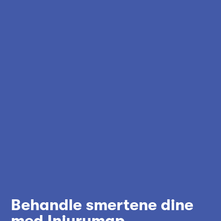
Behandle smertene dine
med Injurymap