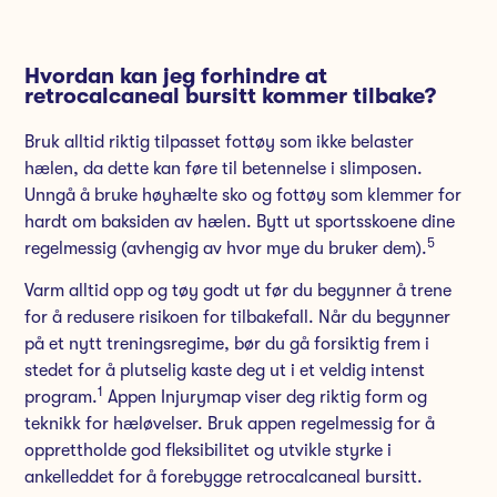
Hvordan kan jeg forhindre at
retrocalcaneal bursitt kommer tilbake?
Bruk alltid riktig tilpasset fottøy som ikke belaster
hælen, da dette kan føre til betennelse i slimposen.
Unngå å bruke høyhælte sko og fottøy som klemmer for
hardt om baksiden av hælen. Bytt ut sportsskoene dine
5
regelmessig (avhengig av hvor mye du bruker dem).
Varm alltid opp og tøy godt ut før du begynner å trene
for å redusere risikoen for tilbakefall. Når du begynner
på et nytt treningsregime, bør du gå forsiktig frem i
stedet for å plutselig kaste deg ut i et veldig intenst
1
program.
Appen Injurymap viser deg riktig form og
teknikk for hæløvelser. Bruk appen regelmessig for å
opprettholde god fleksibilitet og utvikle styrke i
ankelleddet for å forebygge retrocalcaneal bursitt.