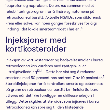
ibuprofen og naproksen. De brukes sammen med et
rehabiliteringsprogram for å lindre symptomene på
retrocalcaneal bursitt. Aktuelle NSAIDs, som diklofenak
krem eller salve, kan noen ganger foreskrives for å gi
5
lindring i det lokale smerteområdet i hælen.
Injeksjoner med
kortikosteroider
Injeksjon av kortikosteroider og bedøvelsesmidler i bursa
retrocalcanea kan vurderes med røntgen- eller
13
,14
ultralydveiledning
. Dette har vist seg å redusere
7
smertene med 50 prosent hos omtrent 7 av 10 pasienter.
Steroidinjeksjoner for å kontrollere smerte og betennelse
på grunn av retrocalcaneal bursitt bør imidlertid bare
utføres når det ikke foreligger en akillessenelesjon i
tillegg. Dette skyldes at steroidet som injiseres i bursa
retrocalcanea kan spre seg til den tilstøtende