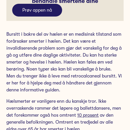
behandle smertene dine
Prøv appen nå
Bursitt i bakre del av hælen er en medisinsk tilstand som
forårsaker smerter i hælen. Det kan være et
invalidiserende problem som gjør det vanskelig for deg å
gå og utføre dine daglige aktiviteter. Du kan ha sterke
smerter og hevelse i hælen. Hælen kan føles øm ved
berøring. Noen typer sko kan bli vanskelige å bruke.
Men du trenger ikke å leve med retrocalcaneal bursitt. Vi
er her for å hjelpe deg med å håndtere det gjennom
denne informative guiden.
Hælsmerter er vanligere enn du kanskje tror. Ikke
overraskende rammer det løpere og ballettdansere, men
det forekommer også hos omtrent
10 prosent
av den
generelle befolkningen. Omtrent en tredjedel av alle
eldre over 65 år har smerter i hælen.